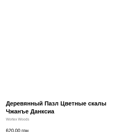
Деревянный Пазл Цветные скалы
Чжанъе Данксиа
Wortex Woods
620,00
грн