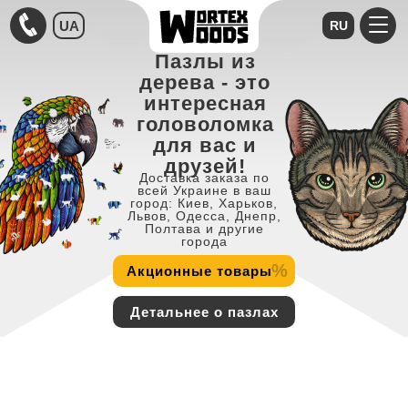
UA
RU
Пазлы из
дерева - это
интересная
головоломка
для вас и
друзей!
Доставка заказа по
всей Украине в ваш
город: Киев, Харьков,
Львов, Одесса, Днепр,
Полтава и другие
города
%
Акционные товары
Детальнее о пазлах