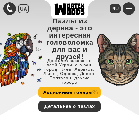
UA
RU
Пазлы из
дерева - это
интересная
головоломка
для вас и
друзей!
Доставка заказа по
всей Украине в ваш
город: Киев, Харьков,
Львов, Одесса, Днепр,
Полтава и другие
города
%
Акционные товары
Детальнее о пазлах