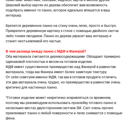
сюжетами: животные, пейзажи, надписи, карты и многие другие.
Широкий выбор картин из дерева обеспечит вам возможность
подобрать именно то панно, которое идеально впишется в ваш
интерьер.
Крепится деревянное панно на стену очень легко, просто и быстро.
Прикрепите деревянную картину к стене с помощью двойного скотча
либо тонких гвоздиков. Панно из дерева украсит ваш интерьер и
станет неотъемлемой его частью.
В чем разница между панно с МДФ и Фанерой?
Оба материала считаются деревосодержащими. Обладают примерно
одинаковой плотностью и весом на готовом изделии.
МДФ имеет существенное преимущество над Фанерой в равенстве
материала, тогда как Фанера имеет более заметную текстуру.
От себя советуем именно МДФ, так как в готовом продукте отличить
эти два материала очень трудно, но преимущество в равенстве очень
критично для настенных панно.
*Готовое изделие может некритично искривляться со временем,
поэтому мы рекомендуем использовать проклейку готового панно в
нескольких местах двухсторонним скотчем 3М. Скот очень прочно
приклеивает панно к любой поверхности и легко снимается с помощью
фена.