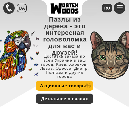
UA
RU
Пазлы из
дерева - это
интересная
головоломка
для вас и
друзей!
Доставка заказа по
всей Украине в ваш
город: Киев, Харьков,
Львов, Одесса, Днепр,
Полтава и другие
города
%
Акционные товары
Детальнее о пазлах