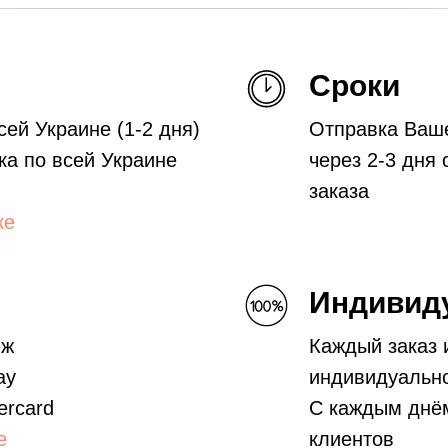
Сроки
сей Украине (1-2 дня)
Отправка Ваше
ка по всей Украине
через 2-3 дня
заказа
ке
Индивид
еж
Каждый заказ 
ay
индивидуально
ercard
С каждым днё
е
клиентов