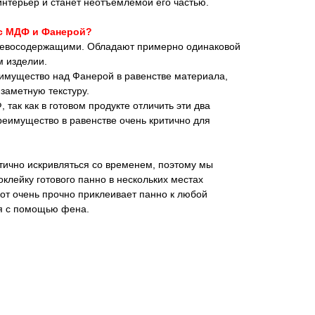
интерьер и станет неотъемлемой его частью.
 с МДФ и Фанерой?
ревосодержащими. Обладают примерно одинаковой
м изделии.
мущество над Фанерой в равенстве материала,
 заметную текстуру.
так как в готовом продукте отличить эти два
реимущество в равенстве очень критично для
тично искривляться со временем, поэтому мы
клейку готового панно в нескольких местах
от очень прочно приклеивает панно к любой
ся с помощью фена.