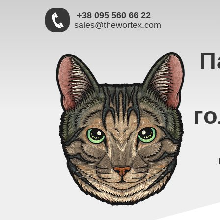
+38 095 560 66 22
sales@thewortex.com
П
го