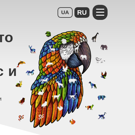
RU
UA
то
с и
и