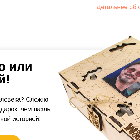
Детальнее об 
о или
й!
еловека? Сложно
дарок, чем пазлы
нной историей!