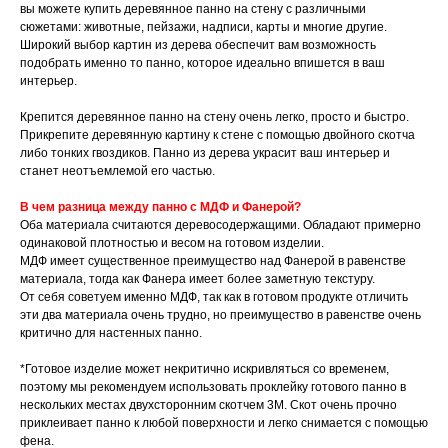
вы можете купить деревянное панно на стену с различными
сюжетами: животные, пейзажи, надписи, карты и многие другие.
Широкий выбор картин из дерева обеспечит вам возможность
подобрать именно то панно, которое идеально впишется в ваш
интерьер.
Крепится деревянное панно на стену очень легко, просто и быстро.
Прикрепите деревянную картину к стене с помощью двойного скотча
либо тонких гвоздиков. Панно из дерева украсит ваш интерьер и
станет неотъемлемой его частью.
В чем разница между панно с МДФ и Фанерой?
Оба материала считаются деревосодержащими. Обладают примерно
одинаковой плотностью и весом на готовом изделии.
МДФ имеет существенное преимущество над Фанерой в равенстве
материала, тогда как Фанера имеет более заметную текстуру.
От себя советуем именно МДФ, так как в готовом продукте отличить
эти два материала очень трудно, но преимущество в равенстве очень
критично для настенных панно.
*Готовое изделие может некритично искривляться со временем,
поэтому мы рекомендуем использовать проклейку готового панно в
нескольких местах двухсторонним скотчем 3М. Скот очень прочно
приклеивает панно к любой поверхности и легко снимается с помощью
фена.