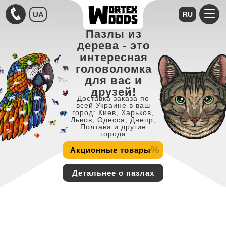
UA
RU
Пазлы из
дерева - это
интересная
головоломка
для вас и
друзей!
Доставка заказа по
всей Украине в ваш
город: Киев, Харьков,
Львов, Одесса, Днепр,
Полтава и другие
города
%
Акционные товары
Детальнее о пазлах