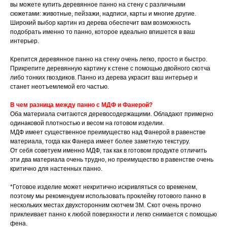
вы можете купить деревянное панно на стену с различными
сюжетами: животные, пейзажи, надписи, карты и многие другие.
Широкий выбор картин из дерева обеспечит вам возможность
подобрать именно то панно, которое идеально впишется в ваш
интерьер.
Крепится деревянное панно на стену очень легко, просто и быстро.
Прикрепите деревянную картину к стене с помощью двойного скотча
либо тонких гвоздиков. Панно из дерева украсит ваш интерьер и
станет неотъемлемой его частью.
В чем разница между панно с МДФ и Фанерой?
Оба материала считаются деревосодержащими. Обладают примерно
одинаковой плотностью и весом на готовом изделии.
МДФ имеет существенное преимущество над Фанерой в равенстве
материала, тогда как Фанера имеет более заметную текстуру.
От себя советуем именно МДФ, так как в готовом продукте отличить
эти два материала очень трудно, но преимущество в равенстве очень
критично для настенных панно.
*Готовое изделие может некритично искривляться со временем,
поэтому мы рекомендуем использовать проклейку готового панно в
нескольких местах двухсторонним скотчем 3М. Скот очень прочно
приклеивает панно к любой поверхности и легко снимается с помощью
фена.