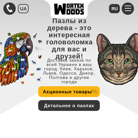
UA
RU
Пазлы из
дерева - это
интересная
головоломка
для вас и
друзей!
Доставка заказа по
всей Украине в ваш
город: Киев, Харьков,
Львов, Одесса, Днепр,
Полтава и другие
города
%
Акционные товары
Детальнее о пазлах