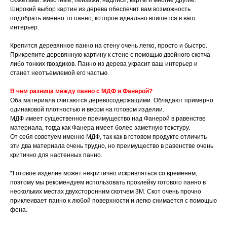
сюжетами: животные, пейзажи, надписи, карты и многие другие.
Широкий выбор картин из дерева обеспечит вам возможность
подобрать именно то панно, которое идеально впишется в ваш
интерьер.
Крепится деревянное панно на стену очень легко, просто и быстро.
Прикрепите деревянную картину к стене с помощью двойного скотча
либо тонких гвоздиков. Панно из дерева украсит ваш интерьер и
станет неотъемлемой его частью.
В чем разница между панно с МДФ и Фанерой?
Оба материала считаются деревосодержащими. Обладают примерно
одинаковой плотностью и весом на готовом изделии.
МДФ имеет существенное преимущество над Фанерой в равенстве
материала, тогда как Фанера имеет более заметную текстуру.
От себя советуем именно МДФ, так как в готовом продукте отличить
эти два материала очень трудно, но преимущество в равенстве очень
критично для настенных панно.
*Готовое изделие может некритично искривляться со временем,
поэтому мы рекомендуем использовать проклейку готового панно в
нескольких местах двухсторонним скотчем 3М. Скот очень прочно
приклеивает панно к любой поверхности и легко снимается с помощью
фена.