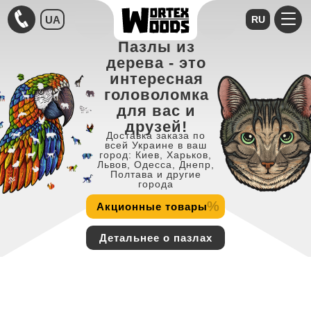
UA
RU
Пазлы из
дерева - это
интересная
головоломка
для вас и
друзей!
Доставка заказа по
всей Украине в ваш
город: Киев, Харьков,
Львов, Одесса, Днепр,
Полтава и другие
города
%
Акционные товары
Детальнее о пазлах