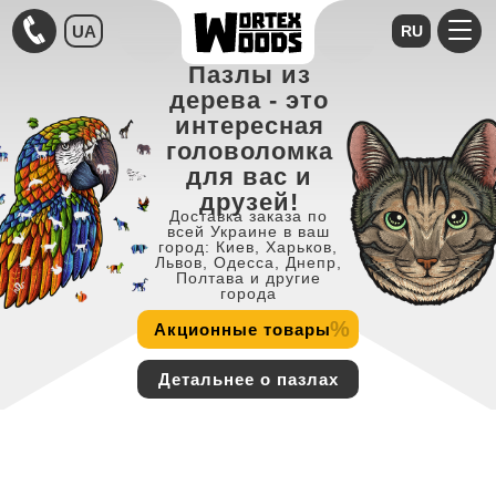
UA
RU
Пазлы из
дерева - это
интересная
головоломка
для вас и
друзей!
Доставка заказа по
всей Украине в ваш
город: Киев, Харьков,
Львов, Одесса, Днепр,
Полтава и другие
города
%
Акционные товары
Детальнее о пазлах