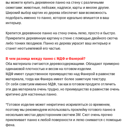
вы можете купить деревянное панно на стену с различными
сюжетами: животные, пейзажи, надписи, карты и многие другие.
Широкий выбор картин из дерева обеспечит вам возможность
подобрать именно то панно, которое идеально впишется в ваш
интерьер.
Крепится деревянное панно на стену очень легко, просто и быстро.
Прикрепите деревянную картину к стене с помощью двойного скотча
либо тонких гвоздиков. Панно из дерева украсит ваш интерьер и
станет неотъемлемой его частью.
В чем разница между панно с МДФ и Фанерой?
Оба материала считаются деревосодержащими. Обладают примерно
одинаковой плотностью и весом на готовом изделии.
МДФ имеет существенное преимущество над Фанерой в равенстве
материала, тогда как Фанера имеет более заметную текстуру.
От себя советуем именно МДФ, так как в готовом продукте отличить
эти два материала очень трудно, но преимущество в равенстве очень
критично для настенных панно.
*Готовое изделие может некритично искривляться со временем,
поэтому мы рекомендуем использовать проклейку готового панно в
нескольких местах двухсторонним скотчем 3М. Скот очень прочно
приклеивает панно к любой поверхности и легко снимается с помощью
фена.