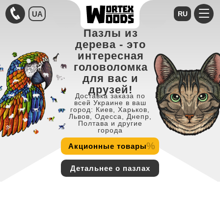
UA
RU
Пазлы из
дерева - это
интересная
головоломка
для вас и
друзей!
Доставка заказа по
всей Украине в ваш
город: Киев, Харьков,
Львов, Одесса, Днепр,
Полтава и другие
города
%
Акционные товары
Детальнее о пазлах