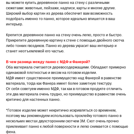
вы можете купить деревянное панно на стену с различными
сюжетами: животные, пейзажи, надписи, карты и многие другие.
Широкий выбор картин из дерева обеспечит вам возможность
подобрать именно то панно, которое идеально впишется в ваш
интерьер.
Крепится деревянное панно на стену очень легко, просто и быстро.
Прикрепите деревянную картину к стене с помощью двойного скотча
либо тонких гвоздиков. Панно из дерева украсит ваш интерьер и
станет неотъемлемой его частью.
В чем разница между панно с МДФ и Фанерой?
Оба материала считаются деревосодержащими. Обладают примерно
одинаковой плотностью и весом на готовом изделии.
МДФ имеет существенное преимущество над Фанерой в равенстве
материала, тогда как Фанера имеет более заметную текстуру.
От себя советуем именно МДФ, так как в готовом продукте отличить
эти два материала очень трудно, но преимущество в равенстве очень
критично для настенных панно.
*Готовое изделие может некритично искривляться со временем,
поэтому мы рекомендуем использовать проклейку готового панно в
нескольких местах двухсторонним скотчем 3М. Скот очень прочно
приклеивает панно к любой поверхности и легко снимается с помощью
фена.