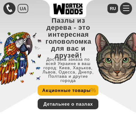
UA
RU
Пазлы из
дерева - это
интересная
головоломка
для вас и
друзей!
Доставка заказа по
всей Украине в ваш
город: Киев, Харьков,
Львов, Одесса, Днепр,
Полтава и другие
города
%
Акционные товары
Детальнее о пазлах